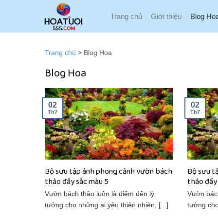
Bỏ
Trang chủ
Giới thiệu
Blog Ho
qua
nội
dung
Trang chủ
>
Blog Hoa
Blog Hoa
02
02
Th7
Th7
Bộ sưu tập ảnh phong cảnh vườn bách
Bộ sưu t
thảo đầy sắc màu 5
thảo đầy
Vườn bách thảo luôn là điểm đến lý
Vườn bách
tưởng cho những ai yêu thiên nhiên, [...]
tưởng cho 