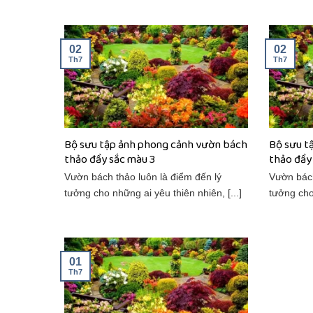
02
02
Th7
Th7
Bộ sưu tập ảnh phong cảnh vườn bách
Bộ sưu t
thảo đầy sắc màu 3
thảo đầy
Vườn bách thảo luôn là điểm đến lý
Vườn bách
tưởng cho những ai yêu thiên nhiên, [...]
tưởng cho 
01
Th7