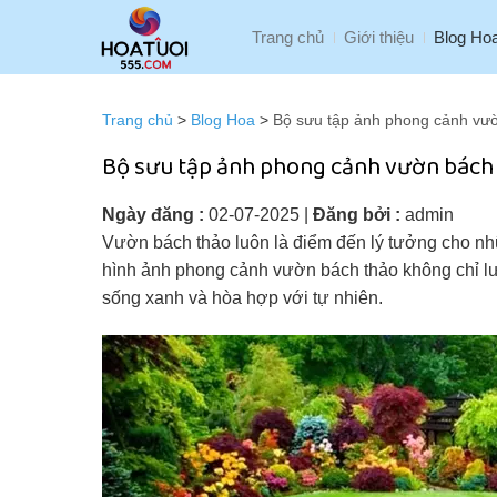
Bỏ
Trang chủ
Giới thiệu
Blog Ho
qua
nội
dung
Trang chủ
>
Blog Hoa
>
Bộ sưu tập ảnh phong cảnh vư
Bộ sưu tập ảnh phong cảnh vườn bách 
Ngày đăng :
02-07-2025
|
Đăng bởi :
admin
Vườn bách thảo luôn là điểm đến lý tưởng cho nhữ
hình ảnh phong cảnh vườn bách thảo không chỉ lư
sống xanh và hòa hợp với tự nhiên.