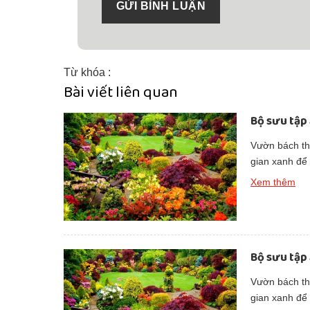
GỬI BÌNH LUẬN
Từ khóa :
Bài viết liên quan
Bộ sưu tập
Vườn bách thả
gian xanh để
đẹp thuần kh
Xem thêm
Bộ sưu tập
Vườn bách thả
gian xanh để