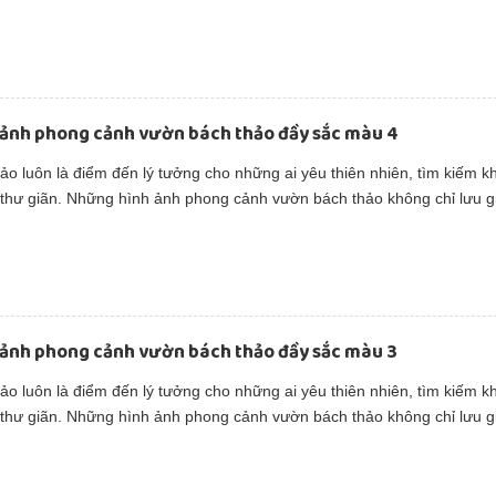
iết của cây cỏ mà còn truyền cảm hứng cho lối sống xanh và hòa hợp v
 ảnh phong cảnh vườn bách thảo đầy sắc màu 4
o luôn là điểm đến lý tưởng cho những ai yêu thiên nhiên, tìm kiếm k
 thư giãn. Những hình ảnh phong cảnh vườn bách thảo không chỉ lưu g
iết của cây cỏ mà còn truyền cảm hứng cho lối sống xanh và hòa hợp v
 ảnh phong cảnh vườn bách thảo đầy sắc màu 3
o luôn là điểm đến lý tưởng cho những ai yêu thiên nhiên, tìm kiếm k
 thư giãn. Những hình ảnh phong cảnh vườn bách thảo không chỉ lưu g
iết của cây cỏ mà còn truyền cảm hứng cho lối sống xanh và hòa hợp v