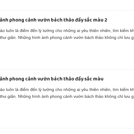
 ảnh phong cảnh vườn bách thảo đầy sắc màu 2
o luôn là điểm đến lý tưởng cho những ai yêu thiên nhiên, tìm kiếm k
 thư giãn. Những hình ảnh phong cảnh vườn bách thảo không chỉ lưu g
iết của cây cỏ mà còn truyền cảm hứng cho lối sống xanh và hòa hợp v
 ảnh phong cảnh vườn bách thảo đầy sắc màu
o luôn là điểm đến lý tưởng cho những ai yêu thiên nhiên, tìm kiếm k
 thư giãn. Những hình ảnh phong cảnh vườn bách thảo không chỉ lưu g
iết của cây cỏ mà còn truyền cảm hứng cho lối sống xanh và hòa hợp v