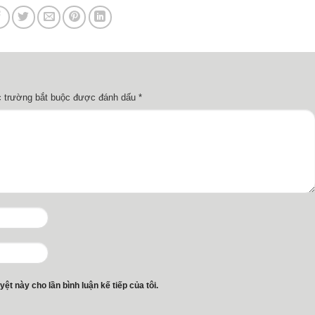
 trường bắt buộc được đánh dấu
*
yệt này cho lần bình luận kế tiếp của tôi.