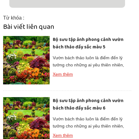
Từ khóa :
Bài viết liên quan
Bộ sưu tập ảnh phong cảnh vườn
bách thảo đầy sắc màu 5
Vườn bách thảo luôn là điểm đến lý
tưởng cho những ai yêu thiên nhiên,
tìm kiếm không gian xanh để thư giãn.
Xem thêm
Những hình ảnh phong cảnh vườn
bách thảo không chỉ lưu giữ vẻ đẹp
thuần khiết của cây cỏ mà còn truyền
Bộ sưu tập ảnh phong cảnh vườn
cảm hứng cho lối sống xanh và hòa
bách thảo đầy sắc màu 6
hợp với […]
Vườn bách thảo luôn là điểm đến lý
tưởng cho những ai yêu thiên nhiên,
tìm kiếm không gian xanh để thư giãn.
Xem thêm