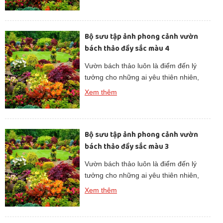
Những hình ảnh phong cảnh vườn
bách thảo không chỉ lưu giữ vẻ đẹp
thuần khiết của cây cỏ mà còn truyền
Bộ sưu tập ảnh phong cảnh vườn
cảm hứng cho lối sống xanh và hòa
bách thảo đầy sắc màu 4
hợp với […]
Vườn bách thảo luôn là điểm đến lý
tưởng cho những ai yêu thiên nhiên,
tìm kiếm không gian xanh để thư giãn.
Xem thêm
Những hình ảnh phong cảnh vườn
bách thảo không chỉ lưu giữ vẻ đẹp
thuần khiết của cây cỏ mà còn truyền
Bộ sưu tập ảnh phong cảnh vườn
cảm hứng cho lối sống xanh và hòa
bách thảo đầy sắc màu 3
hợp với […]
Vườn bách thảo luôn là điểm đến lý
tưởng cho những ai yêu thiên nhiên,
tìm kiếm không gian xanh để thư giãn.
Xem thêm
Những hình ảnh phong cảnh vườn
bách thảo không chỉ lưu giữ vẻ đẹp
thuần khiết của cây cỏ mà còn truyền