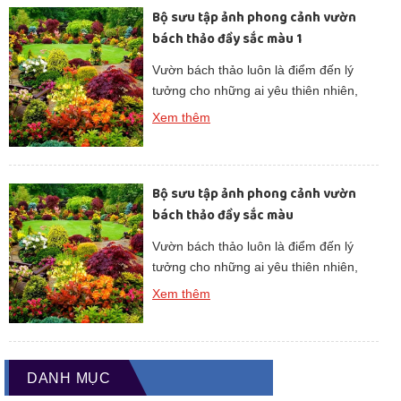
Bộ sưu tập ảnh phong cảnh vườn
cảm hứng cho lối sống xanh và hòa
bách thảo đầy sắc màu 1
hợp với […]
Vườn bách thảo luôn là điểm đến lý
tưởng cho những ai yêu thiên nhiên,
tìm kiếm không gian xanh để thư giãn.
Xem thêm
Những hình ảnh phong cảnh vườn
bách thảo không chỉ lưu giữ vẻ đẹp
thuần khiết của cây cỏ mà còn truyền
Bộ sưu tập ảnh phong cảnh vườn
cảm hứng cho lối sống xanh và hòa
bách thảo đầy sắc màu
hợp với […]
Vườn bách thảo luôn là điểm đến lý
tưởng cho những ai yêu thiên nhiên,
tìm kiếm không gian xanh để thư giãn.
Xem thêm
Những hình ảnh phong cảnh vườn
bách thảo không chỉ lưu giữ vẻ đẹp
thuần khiết của cây cỏ mà còn truyền
cảm hứng cho lối sống xanh và hòa
DANH MỤC
hợp với […]